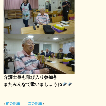
介護士長も飛び入り参加✌
またみんなで歌いましょうね
«
前の記事
次の記事
»